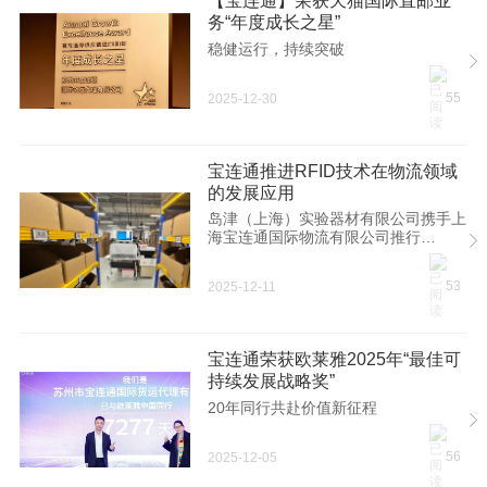
【宝连通】荣获天猫国际直邮业
务“年度成长之星”
稳健运行，持续突破
55
2025-12-30
宝连通推进RFID技术在物流领域
的发展应用
岛津（上海）实验器材有限公司携手上
海宝连通国际物流有限公司推行
RFID（射频识别）技术应用方案的落
地实施。该技术聚焦防伪溯源数字化、
53
2025-12-11
销售区域精准管控、仓储物流管理一体
化协同三大核心板块，通过技术赋能实
现货物全链路的透明化、精准化、高效
化升级，树立行业智能化管理新标杆。
宝连通荣获欧莱雅2025年“最佳可
防伪溯源：双码关联 全周期溯源 宝连
持续发展战略奖”
通物流以RFID电子标签为货物唯一标
识载体，构建多层次防伪溯源架构，从
20年同行共赴价值新征程
技术底层杜绝仿冒风险。 01 双码互查
防伪 RFID标签内置加密唯一识别码
56
2025-12-05
（UID），与外部印刷条码