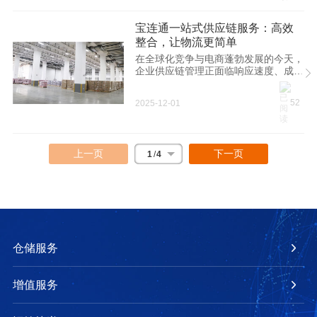
宝连通一站式供应链服务：高效
整合，让物流更简单
在全球化竞争与电商蓬勃发展的今天，
企业供应链管理正面临响应速度、成本
控制与合规安全的多重挑战。宝连通集
团凭借近二十年的行业深耕，构建起
52
2025-12-01
以“通关、仓储、运输、增值服务”为核
心的一站式供应链解决方案，助力客户
优化流程、降低运营成本，实现高效稳
定的全球货物流转。
上一页
下一页
1
/
4
仓储服务
增值服务