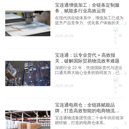
宝连通增值加工：全链条定制服
务，赋能多行业高效运营
在现代供应链体系中，增值加工已成为
提升产品竞争力、优化客户体验的关键
环节。
38
2025-10-25
宝连通：以专业货代 + 高效报
关，破解国际贸易物流效率难题
深耕行业 22 年，凭借国际货代与进出
口通关两大核心业务的协同发力，已成
为众多企业信赖的物流合作伙伴，用专
业与效率破解贸易流通中的各类难题。
39
2025-10-25
宝连通电商仓：全链路赋能品
牌，打造高效智能的电商物流新
生态
宝连通物流集团凭借二十余年供应链深
耕经验，打造的电商仓体系。