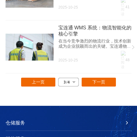
41
2025-10-25
宝连通 WMS 系统：物流智能化的
核心引擎
在当今竞争激烈的物流行业，技术创新
成为企业脱颖而出的关键。宝连通物流
集团的仓储管理系统（WMS），成功
构建了智能化物流体系，为众多行业客
48
2025-10-25
户提供了高效、精准的仓储解决方案。
上一页
下一页
3
/
4
仓储服务