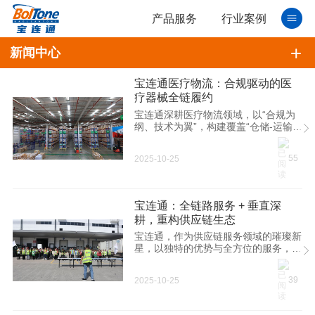
产品服务
行业案例
新闻中心
宝连通医疗物流：合规驱动的医
疗器械全链履约
宝连通深耕医疗物流领域，以“合规为
纲、技术为翼”，构建覆盖“仓储-运输-
通关-增值”的医疗器械供应链服务体
系，为企业提供安全、高效、可追溯的
55
2025-10-25
全流程解决方案。
宝连通：全链路服务 + 垂直深
耕，重构供应链生态
宝连通，作为供应链服务领域的璀璨新
星，以独特的优势与全方位的服务，为
企业发展注入强劲动力。
39
2025-10-25