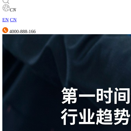
CN
EN
CN
4000-888-166