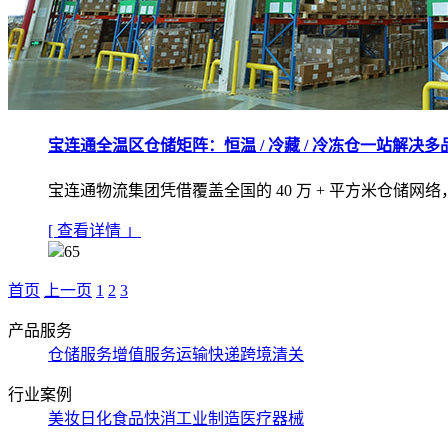
宝连通全温区仓储矩阵：恒温 / 冷藏 / 冷冻仓一站解决
宝连通物流集团凭借覆盖全国的 40 万 + 平方米仓
[ 查看详情 」
65
首页
上一页
1
2
3
产品服务
仓储服务
增值服务
运输快递
跨境清关
行业案例
美妆日化
食品快消
工业制造
医疗器械