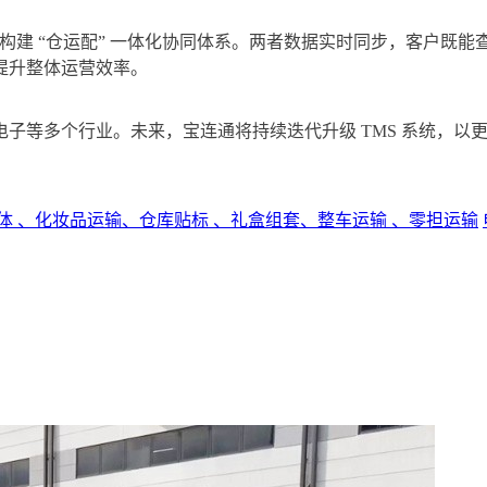
对接，构建 “仓运配” 一体化协同体系。两者数据实时同步，客户
提升整体运营效率。
C 电子等多个行业。未来，宝连通将持续迭代升级 TMS 系统
体 、化妆品运输、仓库贴标 、礼盒组套、整车运输 、零担运输