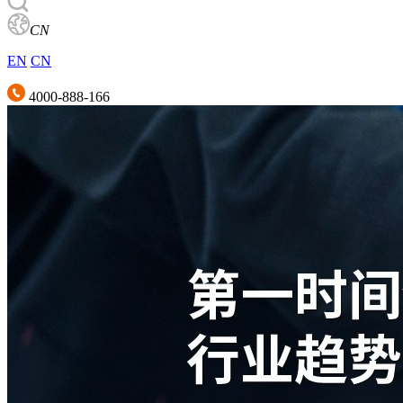
CN
EN
CN
4000-888-166