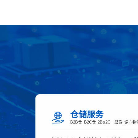
仓储服务
B2B仓
B2C仓
2B&2C一盘货
逆向物