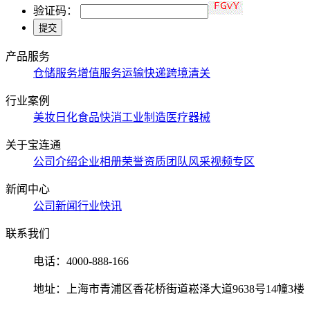
验证码：
产品服务
仓储服务
增值服务
运输快递
跨境清关
行业案例
美妆日化
食品快消
工业制造
医疗器械
关于宝连通
公司介绍
企业相册
荣誉资质
团队风采
视频专区
新闻中心
公司新闻
行业快讯
联系我们
电话：
4000-888-166
地址：
上海市青浦区香花桥街道崧泽大道9638号14幢3楼