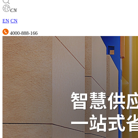
CN
EN
CN
4000-888-166